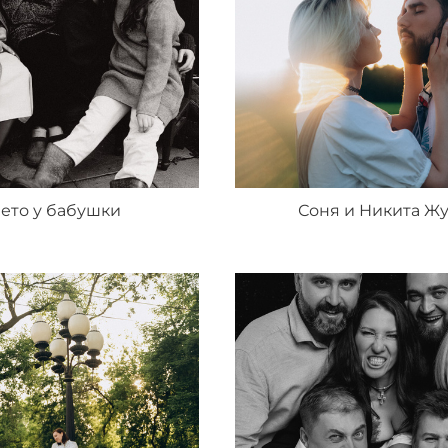
ето у бабушки
Соня и Никита Ж