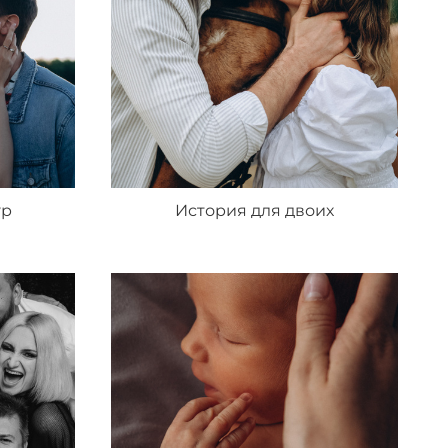
ур
История для двоих